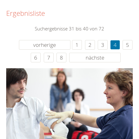
Ergebnisliste
Suchergebnisse 31 bis 40 von 72
vorherige
1
2
3
4
5
6
7
8
nächste