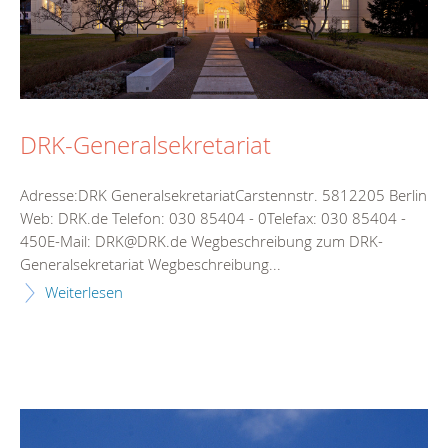
DRK-Generalsekretariat
Adresse:DRK GeneralsekretariatCarstennstr. 5812205 Berlin
Web: DRK.de Telefon: 030 85404 - 0Telefax: 030 85404 -
450E-Mail: DRK@DRK.de Wegbeschreibung zum DRK-
Generalsekretariat Wegbeschreibung...
Weiterlesen