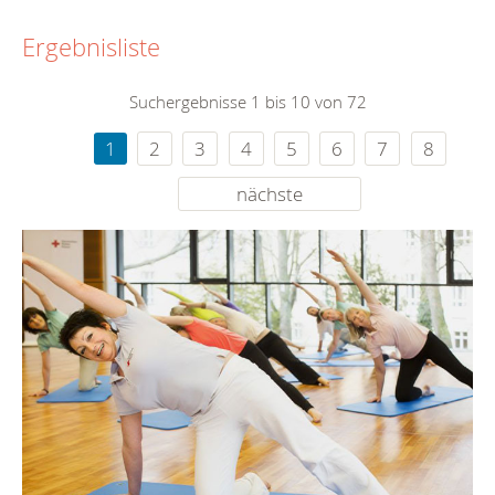
Ergebnisliste
Suchergebnisse 1 bis 10 von 72
1
2
3
4
5
6
7
8
nächste