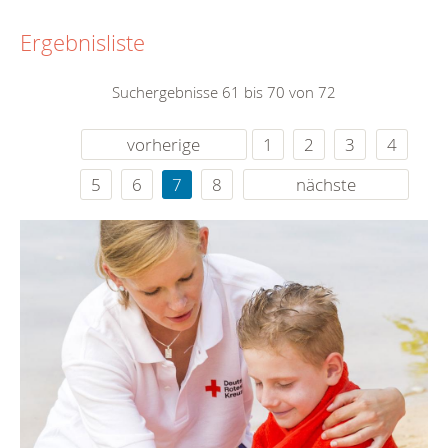
Ergebnisliste
Suchergebnisse 61 bis 70 von 72
vorherige
1
2
3
4
5
6
7
8
nächste