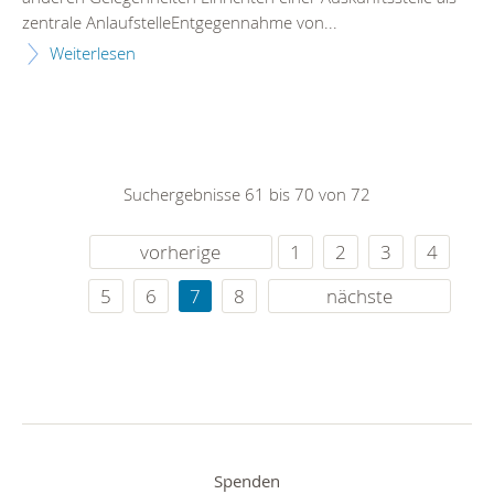
zentrale AnlaufstelleEntgegennahme von...
Weiterlesen
Suchergebnisse 61 bis 70 von 72
vorherige
1
2
3
4
5
6
7
8
nächste
Spenden