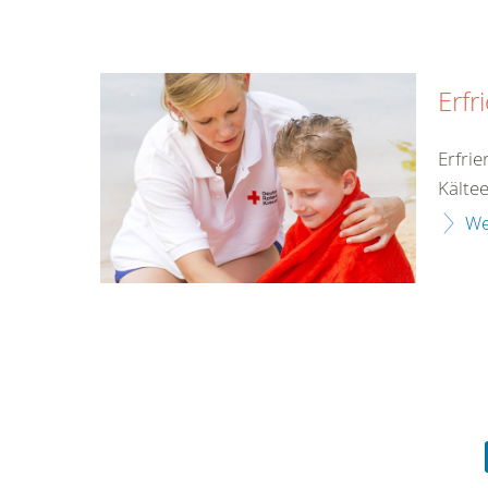
Erfr
Erfri
Kälte
We