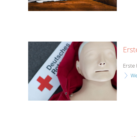
Erst
Erste 
We