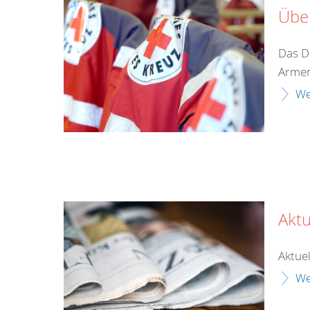
Übe
Das D
Armen
We
Aktu
Aktuel
We