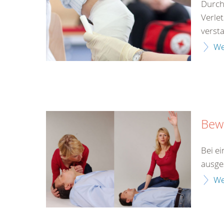
Durch
Verle
versta
We
Bewu
Bei ei
ausges
We