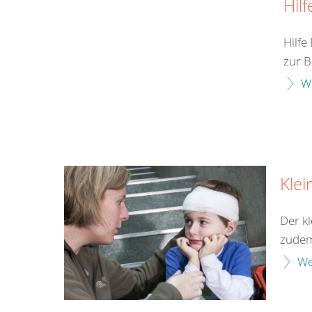
Hilf
Hilfe
zur 
W
Klei
Der kl
zudem 
We