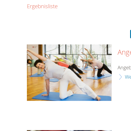
0800
Ergebnisliste
00
Infos fü
kostenf
rund um d
Ang
Angeb
We