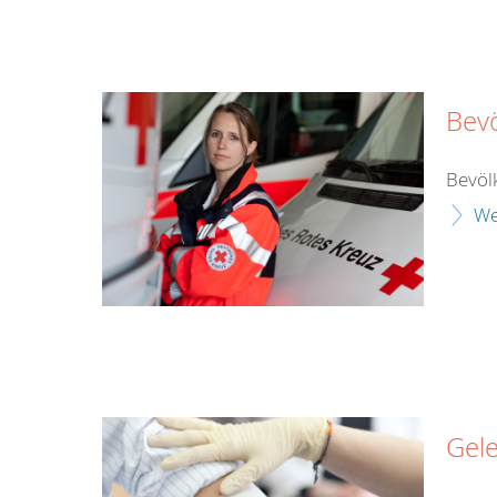
Bev
Bevöl
We
Gel