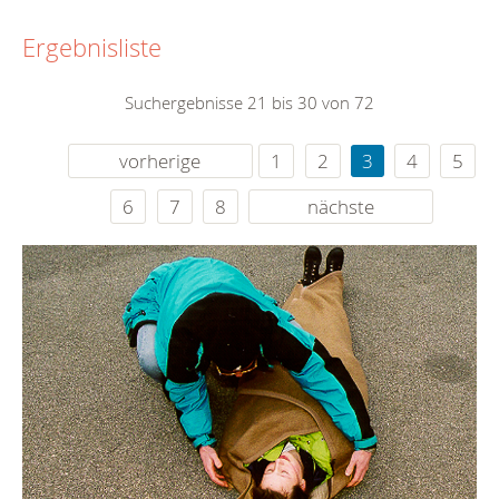
Ergebnisliste
Suchergebnisse 21 bis 30 von 72
vorherige
1
2
3
4
5
6
7
8
nächste