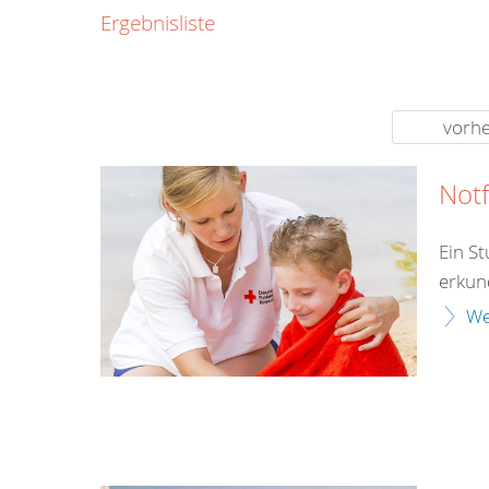
0800
Ergebnisliste
00
Infos fü
kostenf
rund um d
vorhe
Notf
Ein S
erkun
We