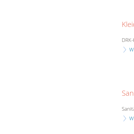
Kle
DRK-
W
San
Sanit
W