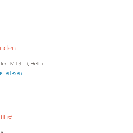
nden
en, Mitglied, Helfer
eiterlesen
mine
ne