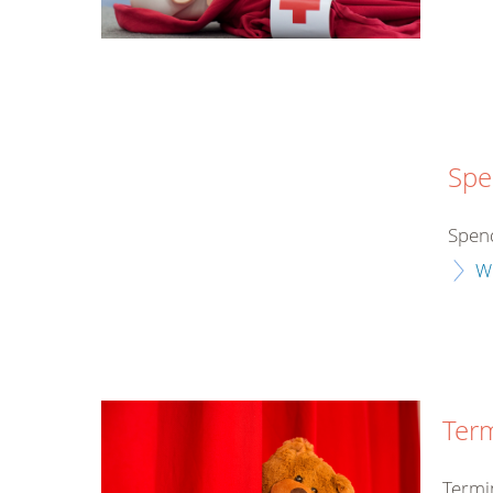
Spe
Spend
W
Ter
Termi