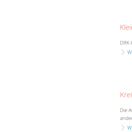
Kle
DRK-K
W
Kre
Die A
ander
W