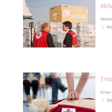
Akt
Aktiv
We
Erst
Erste-
We