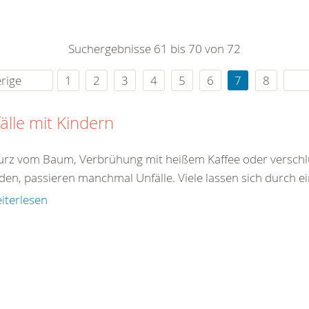
0
365
0
r Sie
Suchergebnisse 61 bis 70 von 72
rei
ie Uhr
rige
1
2
3
4
5
6
7
8
älle mit Kindern
turz vom Baum, Verbrühung mit heißem Kaffee oder verschlu
den, passieren manchmal Unfälle. Viele lassen sich durch ei
iterlesen