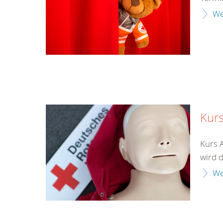
We
Kurs
Kurs 
wird d
We