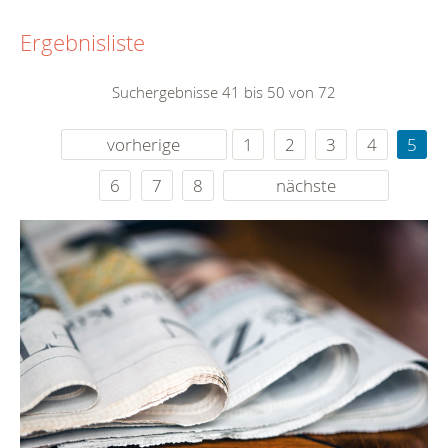
Ergebnisliste
Suchergebnisse 41 bis 50 von 72
vorherige
1
2
3
4
5
6
7
8
nächste