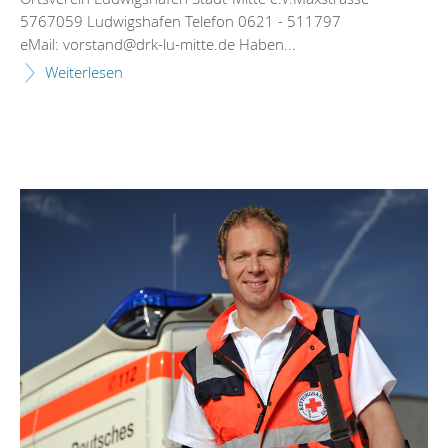
5767059 Ludwigshafen Telefon 0621 - 511797
eMail: vorstand@drk-lu-mitte.de Haben...
Weiterlesen