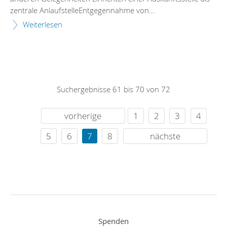
zentrale AnlaufstelleEntgegennahme von...
Weiterlesen
Suchergebnisse 61 bis 70 von 72
vorherige
1
2
3
4
5
6
7
8
nächste
Spenden