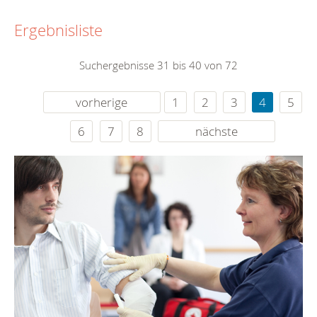
Ergebnisliste
Suchergebnisse 31 bis 40 von 72
vorherige
1
2
3
4
5
6
7
8
nächste