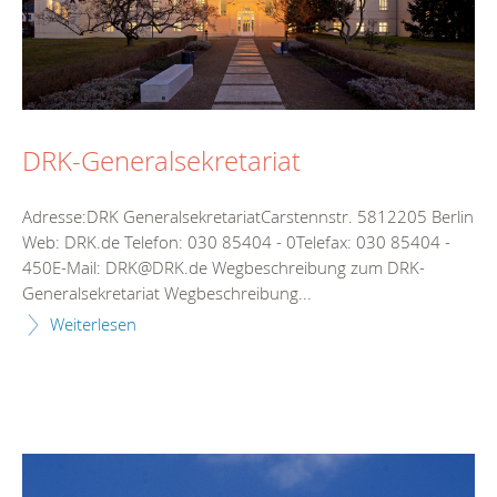
DRK-Generalsekretariat
Adresse:DRK GeneralsekretariatCarstennstr. 5812205 Berlin
Web: DRK.de Telefon: 030 85404 - 0Telefax: 030 85404 -
450E-Mail: DRK@DRK.de Wegbeschreibung zum DRK-
Generalsekretariat Wegbeschreibung...
Weiterlesen