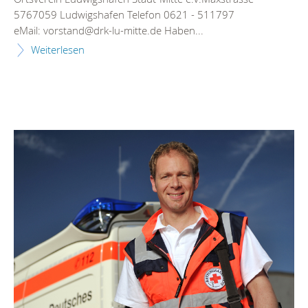
5767059 Ludwigshafen Telefon 0621 - 511797
eMail: vorstand@drk-lu-mitte.de Haben...
Weiterlesen