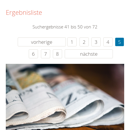
Ergebnisliste
Suchergebnisse 41 bis 50 von 72
vorherige
1
2
3
4
5
6
7
8
nächste