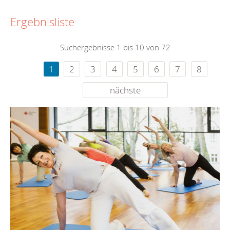
Ergebnisliste
Suchergebnisse 1 bis 10 von 72
1
2
3
4
5
6
7
8
nächste