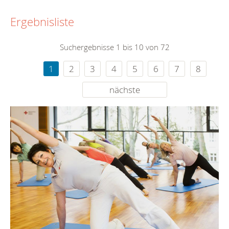
Ergebnisliste
Suchergebnisse 1 bis 10 von 72
1
2
3
4
5
6
7
8
nächste