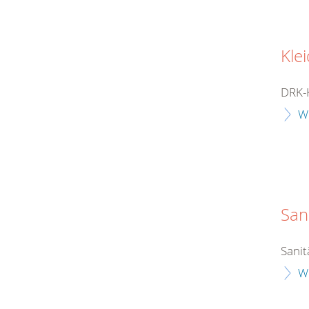
Kle
DRK-
W
San
Sanit
W