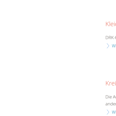
Kle
DRK-K
W
Kre
Die A
ander
W