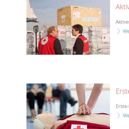
Akt
Aktiv
We
Erst
Erste-
We