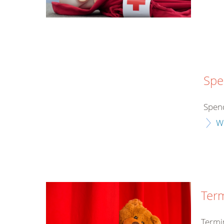
Spe
Spend
W
Ter
Termi