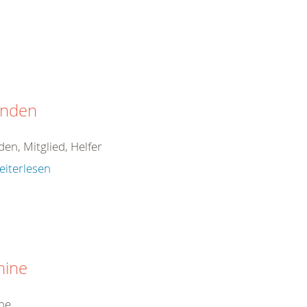
nden
en, Mitglied, Helfer
eiterlesen
mine
ne