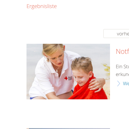
0800
Ergebnisliste
00
Infos fü
kostenf
rund um d
vorhe
Notf
Ein S
erkun
We