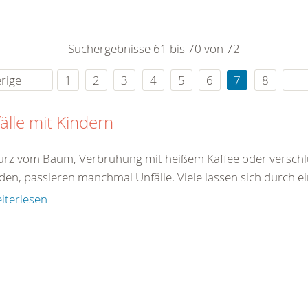
0
365
0
r Sie
Suchergebnisse 61 bis 70 von 72
rei
ie Uhr
rige
1
2
3
4
5
6
7
8
älle mit Kindern
turz vom Baum, Verbrühung mit heißem Kaffee oder verschlu
den, passieren manchmal Unfälle. Viele lassen sich durch ei
iterlesen