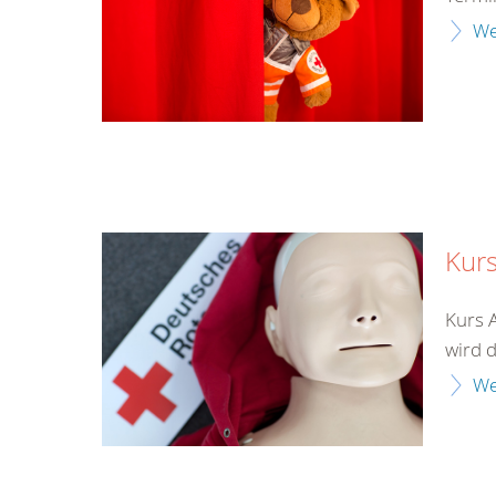
We
Kurs
Kurs 
wird d
We