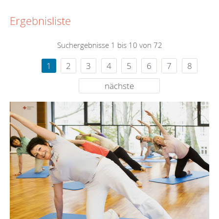
Ergebnisliste
Suchergebnisse 1 bis 10 von 72
1
2
3
4
5
6
7
8
nächste