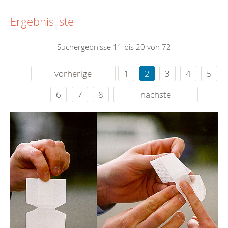
Ergebnisliste
Suchergebnisse 11 bis 20 von 72
vorherige
1
2
3
4
5
6
7
8
nächste