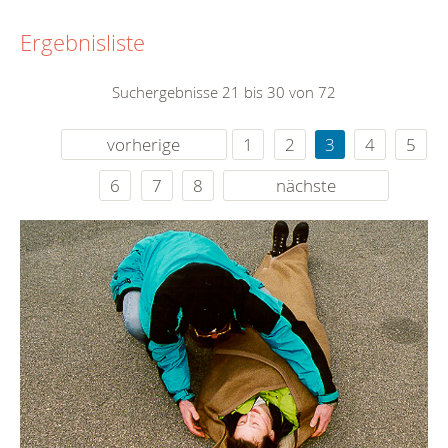
Ergebnisliste
Suchergebnisse 21 bis 30 von 72
vorherige
1
2
3
4
5
6
7
8
nächste