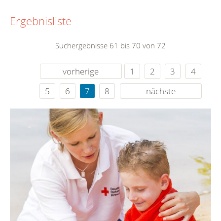
Ergebnisliste
Suchergebnisse 61 bis 70 von 72
vorherige
1
2
3
4
5
6
7
8
nächste