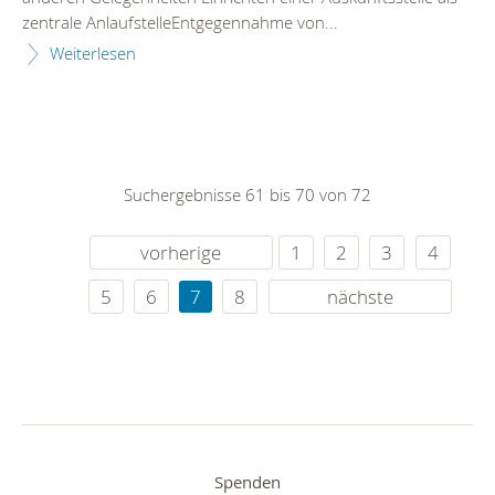
zentrale AnlaufstelleEntgegennahme von...
Weiterlesen
Suchergebnisse 61 bis 70 von 72
vorherige
1
2
3
4
5
6
7
8
nächste
Spenden