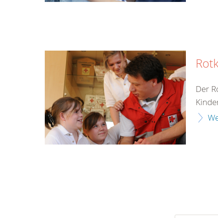
Rot
Der Ro
Kinde
We