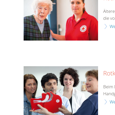
Älter
die v
We
Rotk
Beim 
Handgr
We