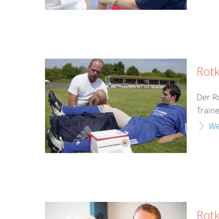
Rotk
Der R
Train
We
Rot