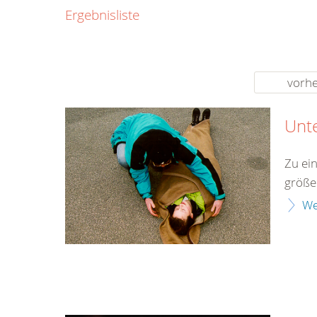
0800
Ergebnisliste
00
Infos fü
kostenf
rund um d
vorhe
Unt
Zu ei
größe
We