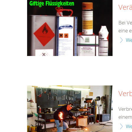
Ver
Bei V
eine 
We
Ver
Verbr
einem
We