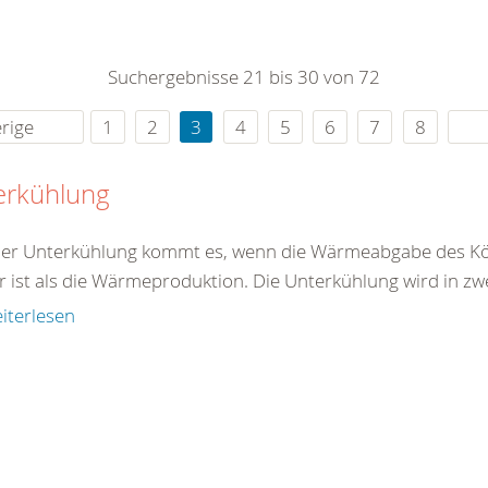
0
365
0
r Sie
Suchergebnisse 21 bis 30 von 72
rei
ie Uhr
rige
1
2
3
4
5
6
7
8
erkühlung
ner Unterkühlung kommt es, wenn die Wärmeabgabe des Kö
r ist als die Wärmeproduktion. Die Unterkühlung wird in zw
iterlesen