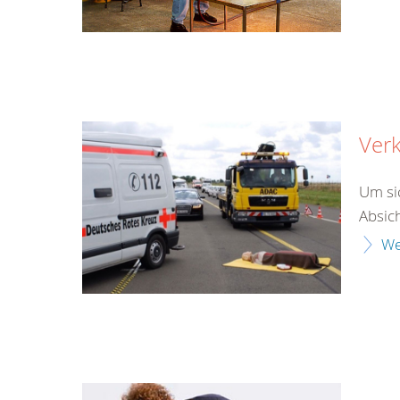
Verk
Um si
Absich
We