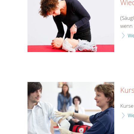
Wie
(Säug
wenn 
We
Kur
Kurse
We