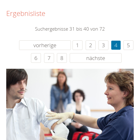
Ergebnisliste
Suchergebnisse 31 bis 40 von 72
vorherige
1
2
3
4
5
6
7
8
nächste