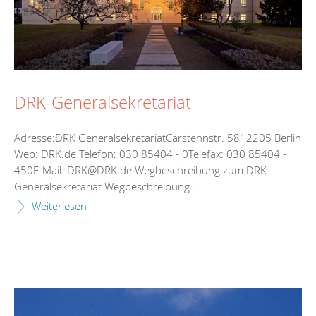
DRK-Generalsekretariat
Adresse:DRK GeneralsekretariatCarstennstr. 5812205 Berlin
Web: DRK.de Telefon: 030 85404 - 0Telefax: 030 85404 -
450E-Mail: DRK@DRK.de Wegbeschreibung zum DRK-
Generalsekretariat Wegbeschreibung...
Weiterlesen