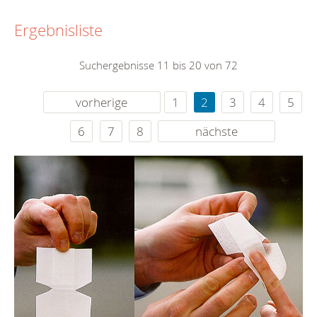
Ergebnisliste
Suchergebnisse 11 bis 20 von 72
vorherige
1
2
3
4
5
6
7
8
nächste