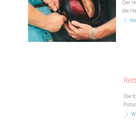
Der H
die H
We
Ret
Die f
Potsd
W