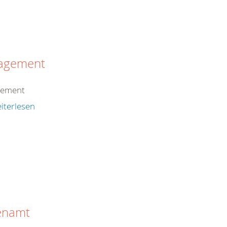
agement
gement
iterlesen
enamt