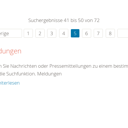
0
365
0
r Sie
Suchergebnisse 41 bis 50 von 72
rei
ie Uhr
rige
1
2
3
4
5
6
7
8
dungen
en Sie Nachrichten oder Pressemitteilungen zu einem best
die Suchfunktion. Meldungen
iterlesen