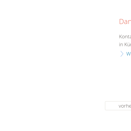
Da
Konta
in Kü
W
vorhe