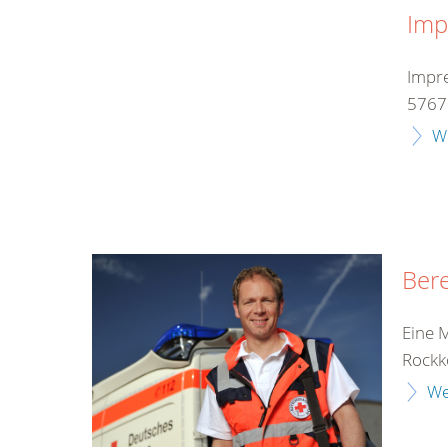
Imp
Impr
57670
W
Bere
Eine 
Rockk
We