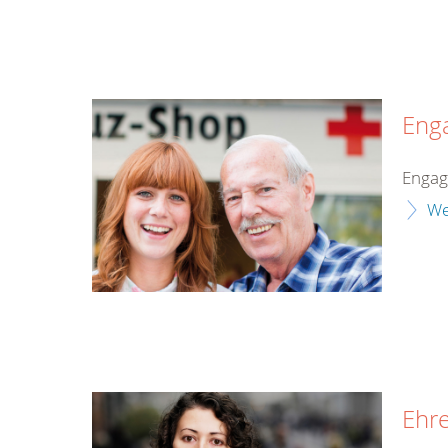
Eng
Enga
We
Ehr