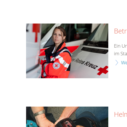
Bet
Ein Un
im Sta
We
Hel