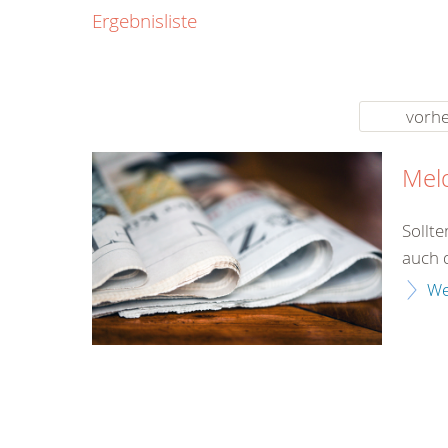
0800
Ergebnisliste
00
Infos fü
kostenf
rund um d
vorhe
Mel
Sollt
auch 
We