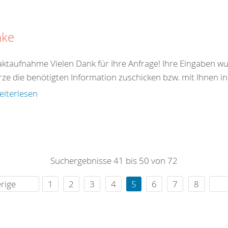
nke
ktaufnahme Vielen Dank für Ihre Anfrage! Ihre Eingaben wu
rze die benötigten Information zuschicken bzw. mit Ihnen in
eiterlesen
Suchergebnisse 41 bis 50 von 72
rige
1
2
3
4
5
6
7
8