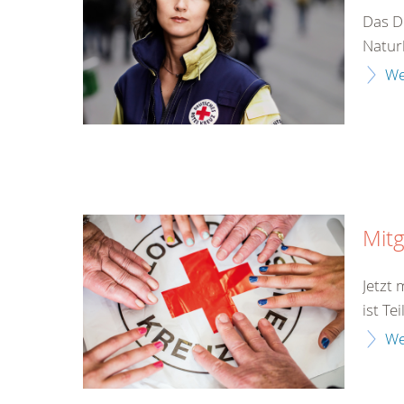
Das D
Naturk
We
Mitg
Jetzt
ist Te
We