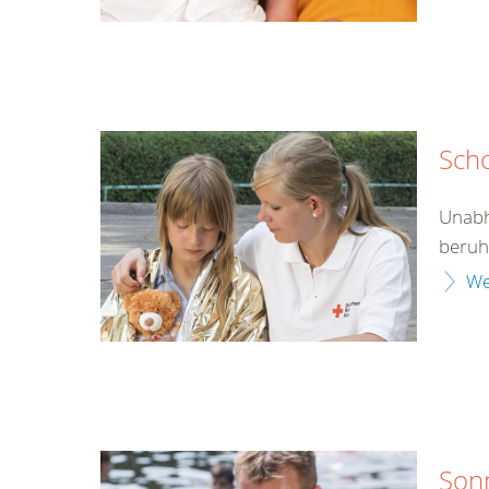
Sch
Unabh
beruht
We
Son