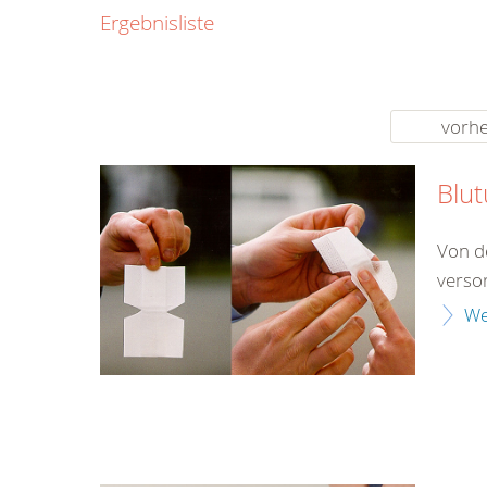
0800
Ergebnisliste
00
Infos fü
kostenf
rund um d
vorhe
Blu
Von d
verso
We