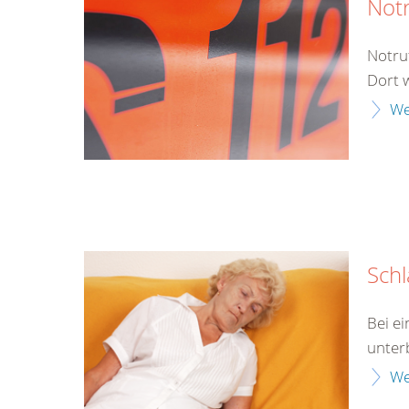
Not
Notru
Dort 
We
Schl
Bei e
unter
We