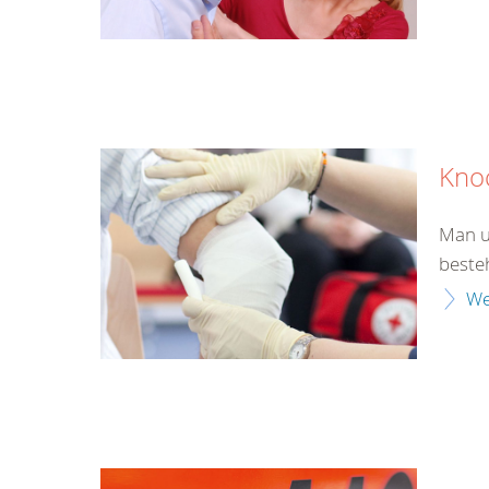
Kno
Man u
beste
We