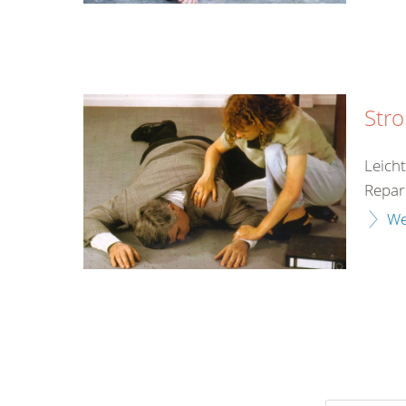
Str
Leich
Repar
We