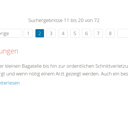
0
365
0
r Sie
Suchergebnisse 11 bis 20 von 72
rei
ie Uhr
rige
1
2
3
4
5
6
7
8
tungen
er kleinen Bagatelle bis hin zur ordentlichen Schnittverle
rgt und wenn nötig einem Arzt gezeigt werden. Auch ein best
iterlesen