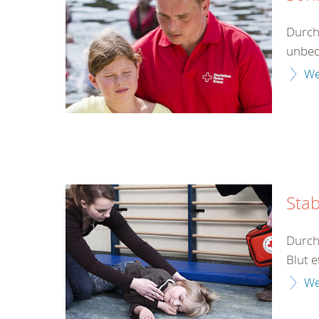
Durch
unbed
We
Stab
Durch
Blut e
We