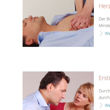
Herz
Der B
Minde
We
Erst
Durch
durch 
We