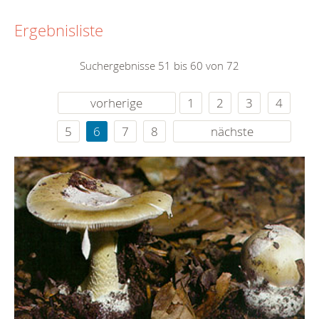
Ergebnisliste
Suchergebnisse 51 bis 60 von 72
vorherige
1
2
3
4
5
6
7
8
nächste