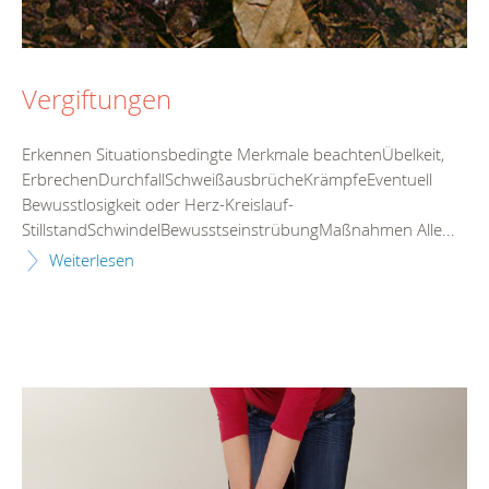
Vergiftungen
Erkennen Situationsbedingte Merkmale beachtenÜbelkeit,
ErbrechenDurchfallSchweißausbrücheKrämpfeEventuell
Bewusstlosigkeit oder Herz-Kreislauf-
StillstandSchwindelBewusstseinstrübungMaßnahmen Alle...
Weiterlesen