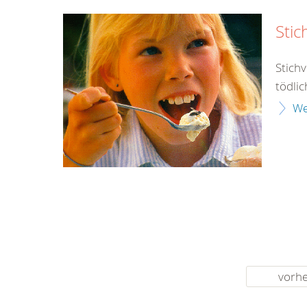
Stic
Stich
tödlic
We
vorhe