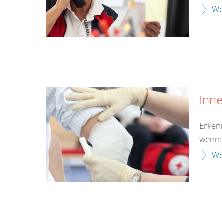
We
Inn
Erken
wenn:
We