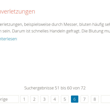
hverletzungen
verletzungen, beispielsweise durch Messer, bluten häufig se
h sein. Darum ist schnelles Handeln gefragt. Die Blutung mu
iterlesen
Suchergebnisse 51 bis 60 von 72
rige
1
2
3
4
5
6
7
8