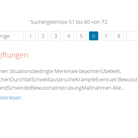
0
365
0
r Sie
Suchergebnisse 51 bis 60 von 72
rei
ie Uhr
rige
1
2
3
4
5
6
7
8
iftungen
nen Situationsbedingte Merkmale beachtenÜbelkeit,
chenDurchfallSchweißausbrücheKrämpfeEventuell Bewusstlos
standSchwindelBewusstseinstrübungMaßnahmen Alle...
iterlesen