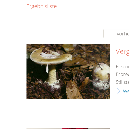
0800
Ergebnisliste
00
Infos fü
kostenf
rund um d
vorhe
Verg
Erken
Erbre
Still
We