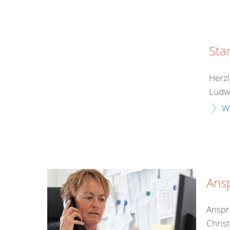
Sta
Herzl
Ludwi
W
Ans
Anspr
Christ