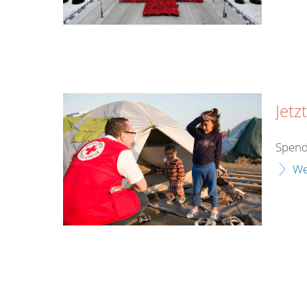
Jetz
Spend
We