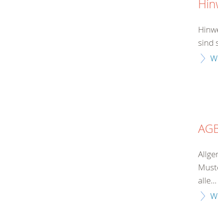
Hin
Hinwe
sind 
W
AG
Allge
Muste
alle...
W