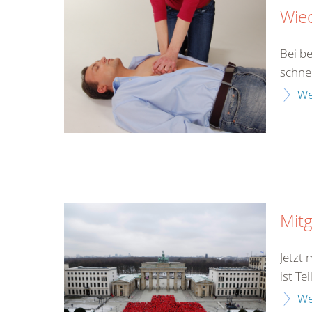
Wie
Bei b
schne
We
Mitg
Jetzt
ist Te
We