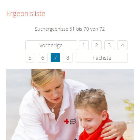
Ergebnisliste
Suchergebnisse 61 bis 70 von 72
vorherige
1
2
3
4
5
6
7
8
nächste