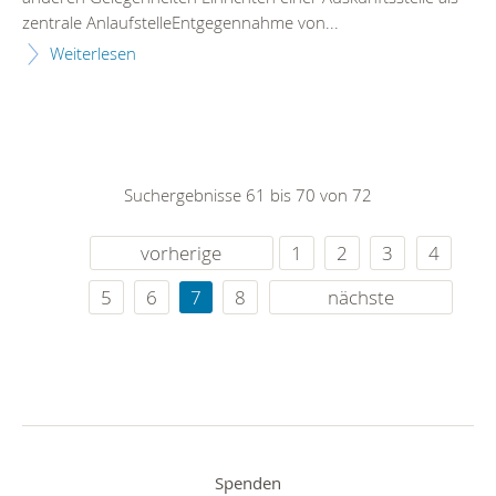
zentrale AnlaufstelleEntgegennahme von...
Weiterlesen
Suchergebnisse 61 bis 70 von 72
vorherige
1
2
3
4
5
6
7
8
nächste
Spenden