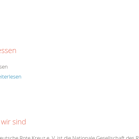
essen
sen
iterlesen
wir sind
utsche Rote Kreuz e. V. ist die Nationale Gesellschaft des