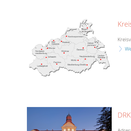
Kre
Kreis
We
DRK-
Adres