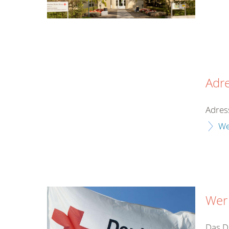
Adr
Adres
We
Wer 
Das De