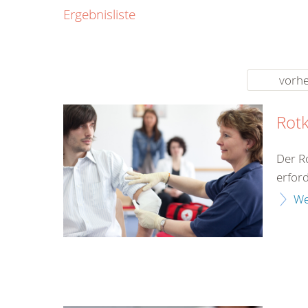
0800
Ergebnisliste
00
Infos fü
kostenf
rund um d
vorhe
Rotk
Der Ro
erford
We