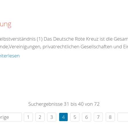
zung
Selbstverständnis (1) Das Deutsche Rote Kreuz ist die Gesamt
nde,Vereinigungen, privatrechtlichen Gesellschaften und Ei
iterlesen
Suchergebnisse 31 bis 40 von 72
rige
1
2
3
4
5
6
7
8