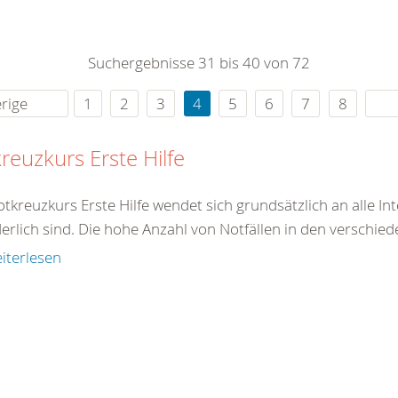
0
365
0
r Sie
Suchergebnisse 31 bis 40 von 72
rei
ie Uhr
rige
1
2
3
4
5
6
7
8
reuzkurs Erste Hilfe
tkreuzkurs Erste Hilfe wendet sich grundsätzlich an alle In
erlich sind. Die hohe Anzahl von Notfällen in den verschied
iterlesen