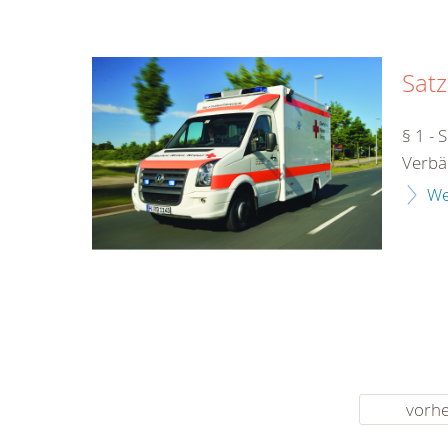
Sat
§ 1 - 
Verbä
We
vorhe