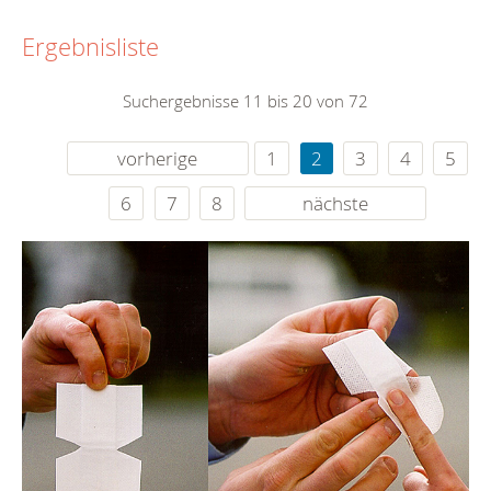
Ergebnisliste
Suchergebnisse 11 bis 20 von 72
vorherige
1
2
3
4
5
6
7
8
nächste