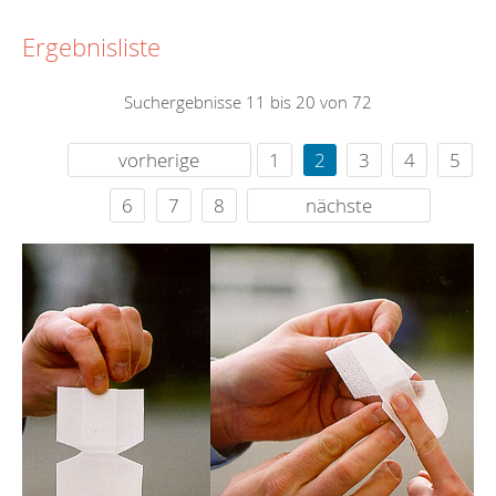
Ergebnisliste
Suchergebnisse 11 bis 20 von 72
vorherige
1
2
3
4
5
6
7
8
nächste