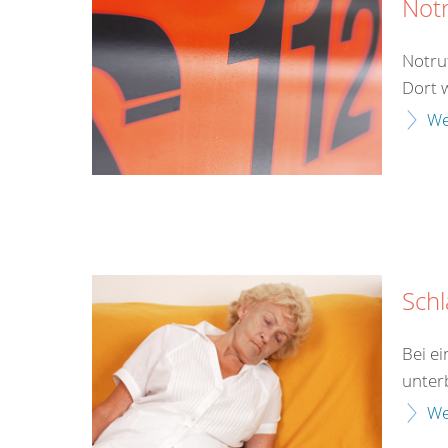
Not
Notru
Dort 
We
Schl
Bei e
unter
We