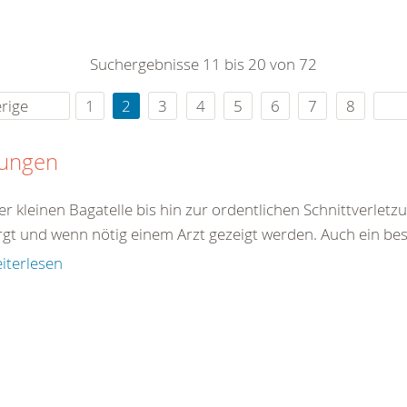
0
365
0
r Sie
Suchergebnisse 11 bis 20 von 72
rei
ie Uhr
rige
1
2
3
4
5
6
7
8
tungen
er kleinen Bagatelle bis hin zur ordentlichen Schnittverle
rgt und wenn nötig einem Arzt gezeigt werden. Auch ein best
iterlesen