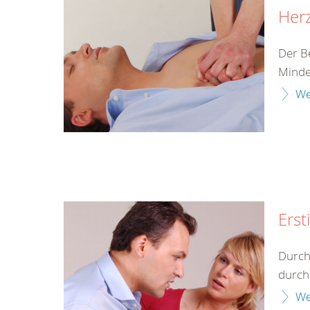
Herz
Der B
Minde
We
Erst
Durch
durch 
We