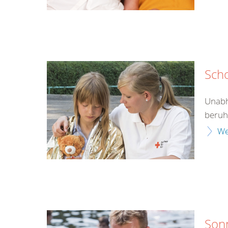
Sch
Unabh
beruht
We
Son