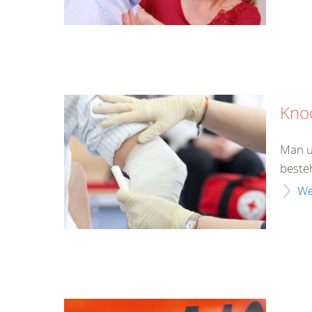
Kno
Man u
beste
We