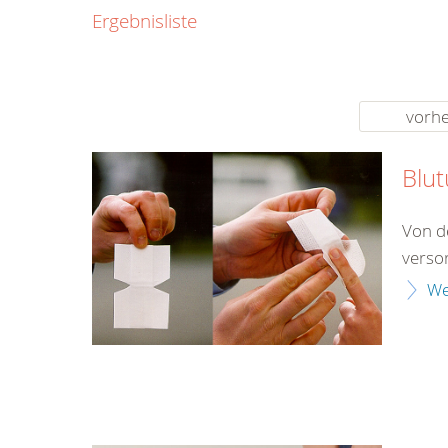
0800
Ergebnisliste
00
Infos fü
kostenf
rund um d
vorhe
Blu
Von d
verso
We