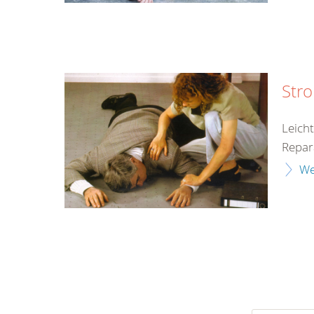
Str
Leich
Repar
We