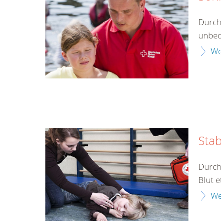
Durch
unbed
We
Stab
Durch
Blut e
We