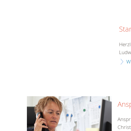
Sta
Herzl
Ludwi
W
Ans
Anspr
Christ