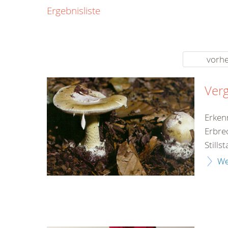
0800
Ergebnisliste
00
Infos fü
kostenf
rund um d
vorhe
Verg
Erken
Erbre
Still
We