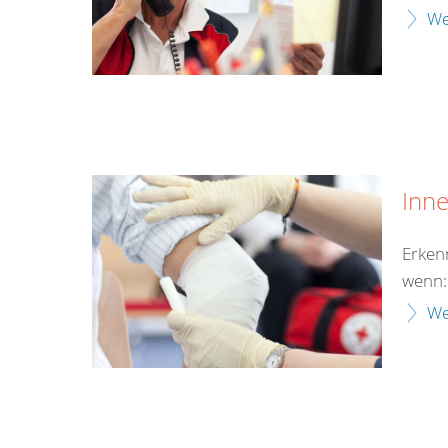
We
Inn
Erken
wenn:
We