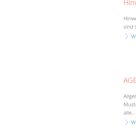
Hin
Hinwe
sind 
W
AG
Allge
Muste
alle...
W