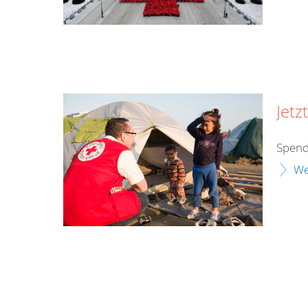
Jetz
Spend
We