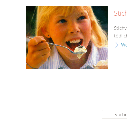
Stic
Stich
tödlic
We
vorhe