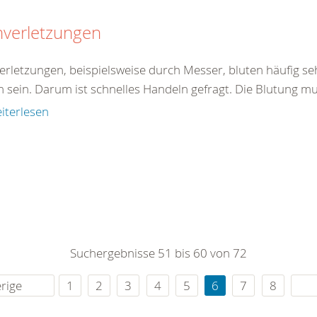
hverletzungen
verletzungen, beispielsweise durch Messer, bluten häufig se
h sein. Darum ist schnelles Handeln gefragt. Die Blutung mu
iterlesen
Suchergebnisse 51 bis 60 von 72
rige
1
2
3
4
5
6
7
8