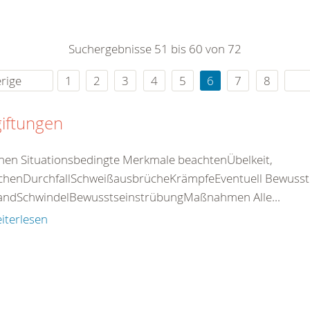
0
365
0
r Sie
Suchergebnisse 51 bis 60 von 72
rei
ie Uhr
rige
1
2
3
4
5
6
7
8
iftungen
nen Situationsbedingte Merkmale beachtenÜbelkeit,
chenDurchfallSchweißausbrücheKrämpfeEventuell Bewusstlos
standSchwindelBewusstseinstrübungMaßnahmen Alle...
iterlesen