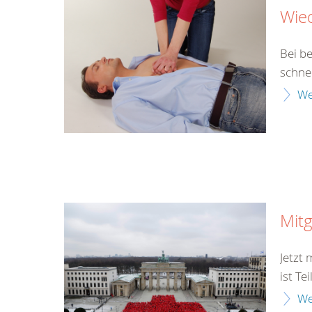
Wie
Bei b
schne
We
Mitg
Jetzt
ist Te
We