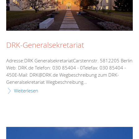
DRK-Generalsekretariat
Adresse:DRK GeneralsekretariatCarstennstr. 5812205 Berlin
Web: DRK.de Telefon: 030 85404 - 0Telefax: 030 85404 -
450E-Mail: DRK@DRK.de Wegbeschreibung zum DRK-
Generalsekretariat Wegbeschreibung...
Weiterlesen