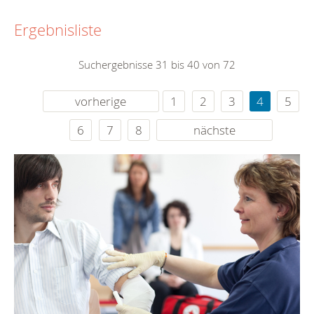
Ergebnisliste
Suchergebnisse 31 bis 40 von 72
vorherige
1
2
3
4
5
6
7
8
nächste