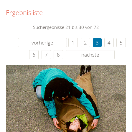
Ergebnisliste
Suchergebnisse 21 bis 30 von 72
vorherige
1
2
3
4
5
6
7
8
nächste