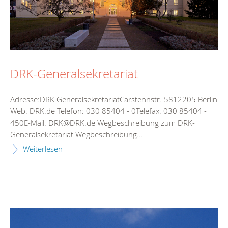
DRK-Generalsekretariat
Adresse:DRK GeneralsekretariatCarstennstr. 5812205 Berlin
Web: DRK.de Telefon: 030 85404 - 0Telefax: 030 85404 -
450E-Mail: DRK@DRK.de Wegbeschreibung zum DRK-
Generalsekretariat Wegbeschreibung...
Weiterlesen