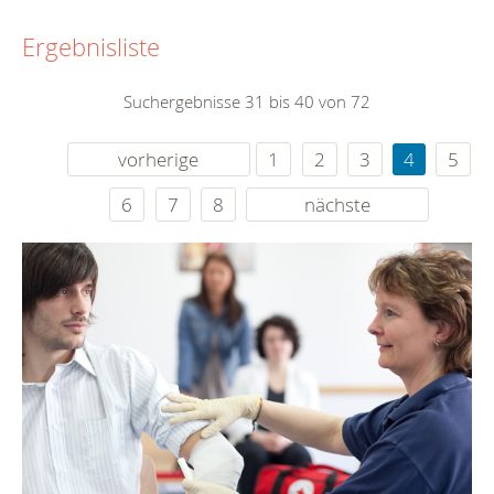
Ergebnisliste
Suchergebnisse 31 bis 40 von 72
vorherige
1
2
3
4
5
6
7
8
nächste