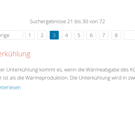
0
365
0
r Sie
Suchergebnisse 21 bis 30 von 72
rei
ie Uhr
rige
1
2
3
4
5
6
7
8
erkühlung
ner Unterkühlung kommt es, wenn die Wärmeabgabe des Kö
r ist als die Wärmeproduktion. Die Unterkühlung wird in zw
iterlesen