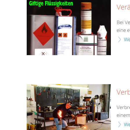
Ver
Bei V
eine 
We
Ver
Verbr
einem
We