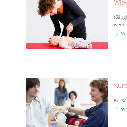
Wie
(Säug
wenn 
We
Kur
Kurse
We