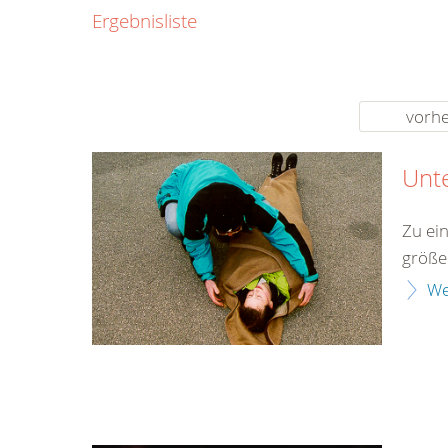
0800
Ergebnisliste
00
Infos fü
kostenf
rund um d
vorhe
Unt
Zu ei
größe
We