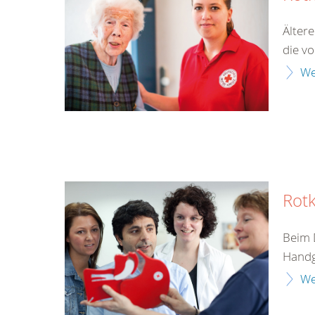
Älter
die v
We
Rotk
Beim 
Handgr
We