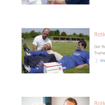
Rotk
Der R
Train
We
Rot