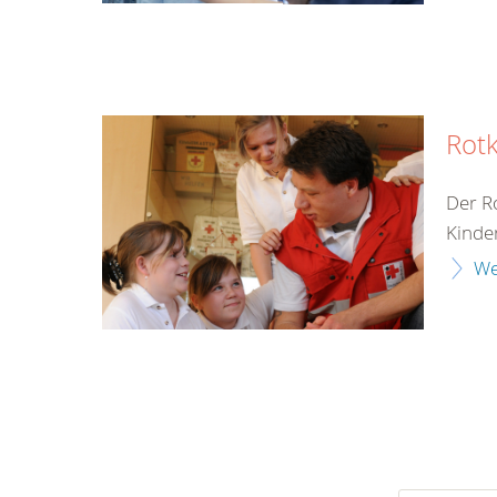
Rot
Der Ro
Kinde
We