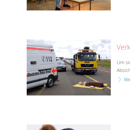
Verk
Um si
Absich
We