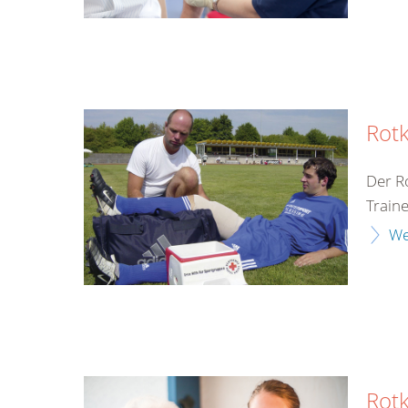
Rotk
Der R
Train
We
Rot