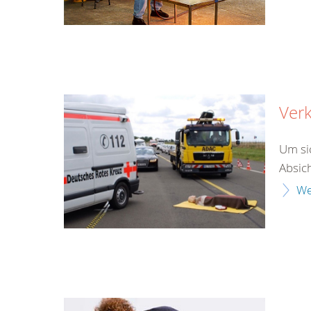
Verk
Um si
Absich
We