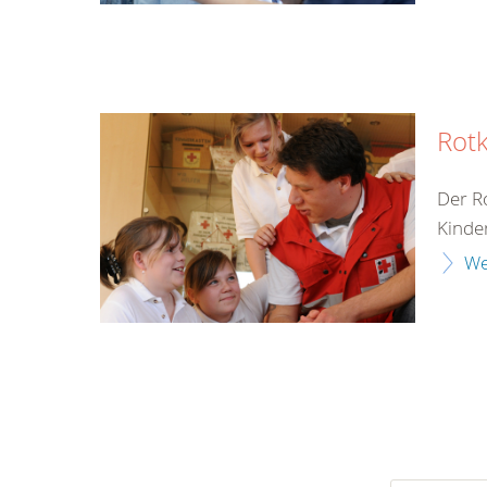
Rot
Der Ro
Kinde
We