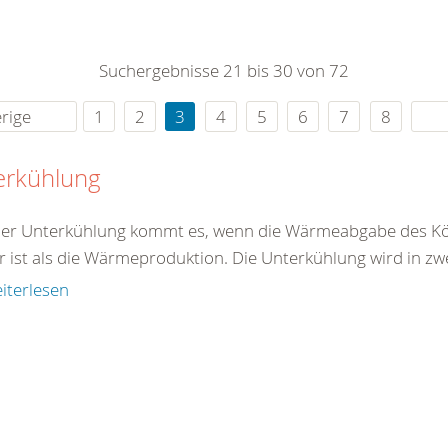
0
365
0
r Sie
Suchergebnisse 21 bis 30 von 72
rei
ie Uhr
rige
1
2
3
4
5
6
7
8
erkühlung
ner Unterkühlung kommt es, wenn die Wärmeabgabe des Kö
r ist als die Wärmeproduktion. Die Unterkühlung wird in zw
iterlesen