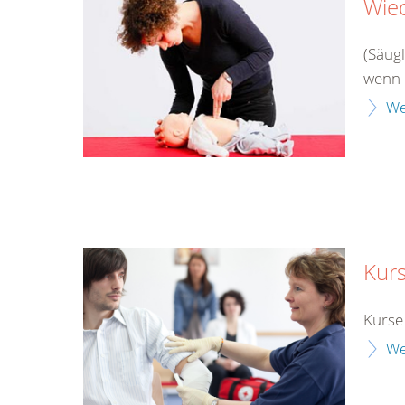
Wie
(Säug
wenn 
We
Kur
Kurse
We