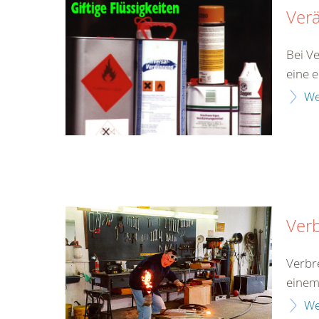
Ver
Bei V
eine 
We
Ver
Verbr
einem
We