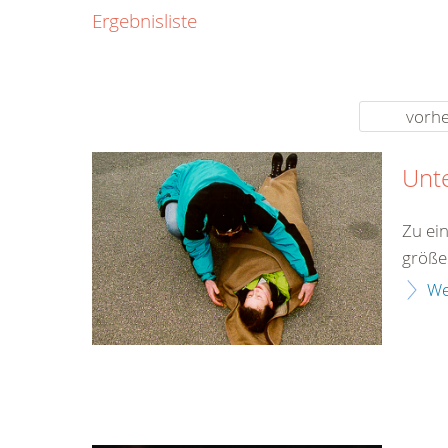
0800
Ergebnisliste
00
Infos fü
kostenf
rund um d
vorhe
Unt
Zu ei
größe
We