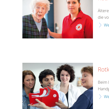
Älter
die v
We
Rotk
Beim 
Handgr
We