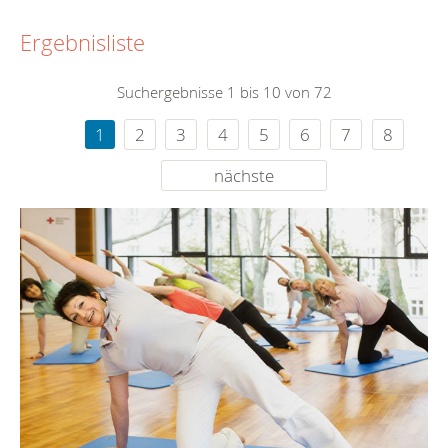
Ergebnisliste
Suchergebnisse 1 bis 10 von 72
1
2
3
4
5
6
7
8
nächste