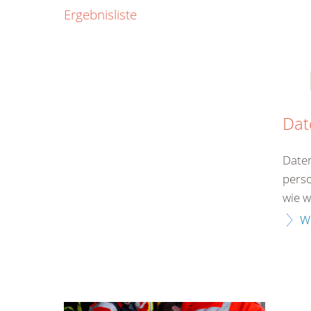
0800
Ergebnisliste
00
Infos fü
kostenf
rund um d
Dat
Daten
perso
wie wi
W