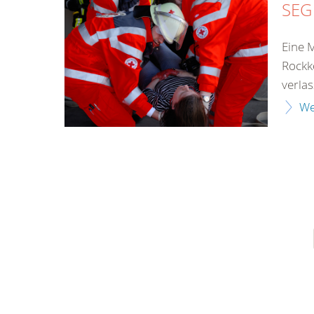
SEG
Eine 
Rockk
verlass
We