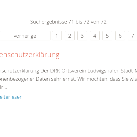
0
365
0
r Sie
Suchergebnisse 71 bis 72 von 72
rei
ie Uhr
vorherige
1
2
3
4
5
6
7
enschutzerklärung
schutzerklärung Der DRK-Ortsverein Ludwigshafen Stadt-M
nenbezogener Daten sehr ernst. Wir möchten, dass Sie wi
r...
eiterlesen