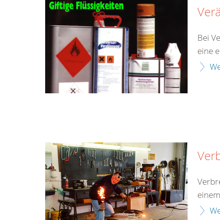
Ver
Bei V
eine 
We
Ver
Verbr
einem
We