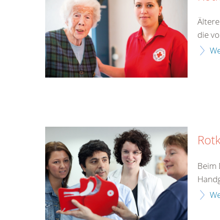
Älter
die v
We
Rotk
Beim 
Handgr
We