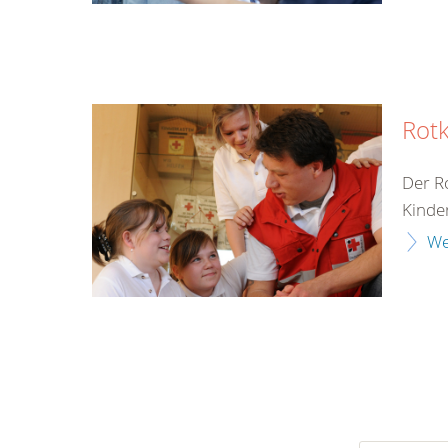
Rot
Der Ro
Kinde
We