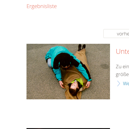
0800
Ergebnisliste
00
Infos fü
kostenf
rund um d
vorhe
Unt
Zu ei
größe
We