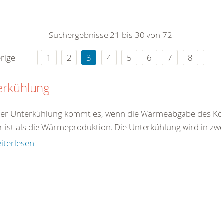
0
365
0
r Sie
Suchergebnisse 21 bis 30 von 72
rei
ie Uhr
rige
1
2
3
4
5
6
7
8
erkühlung
ner Unterkühlung kommt es, wenn die Wärmeabgabe des Kö
r ist als die Wärmeproduktion. Die Unterkühlung wird in zw
iterlesen