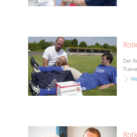
Rotk
Der R
Train
We
Rot