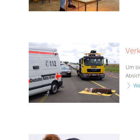
Verk
Um si
Absich
We