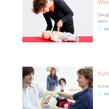
Wie
(Säug
wenn 
We
Kur
Kurse
We