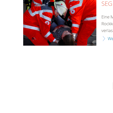
SEG
Eine 
Rockk
verlass
We