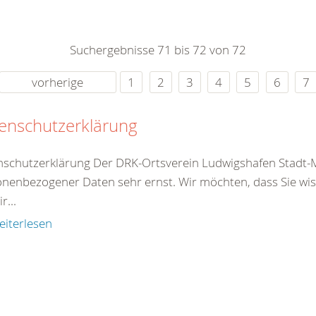
0
365
0
r Sie
Suchergebnisse 71 bis 72 von 72
rei
ie Uhr
vorherige
1
2
3
4
5
6
7
enschutzerklärung
schutzerklärung Der DRK-Ortsverein Ludwigshafen Stadt-M
nenbezogener Daten sehr ernst. Wir möchten, dass Sie wi
r...
eiterlesen