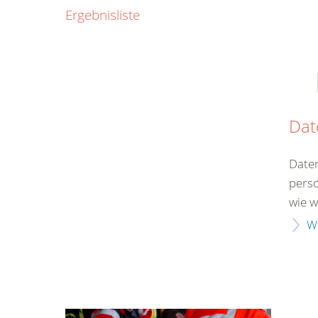
0800
Ergebnisliste
00
Infos fü
kostenf
rund um d
Dat
Daten
perso
wie wi
W