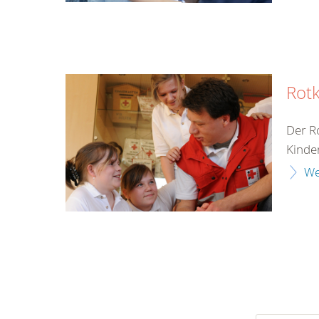
Rot
Der Ro
Kinde
We