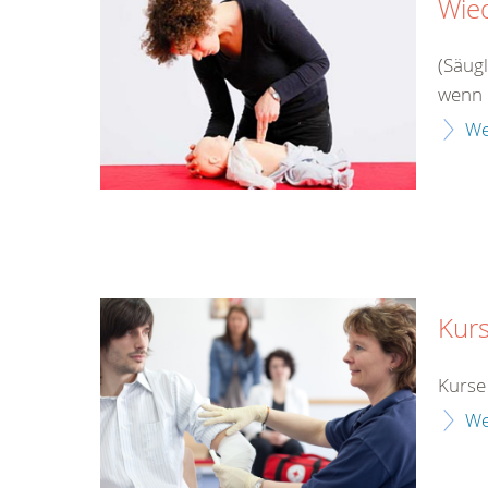
Wie
(Säug
wenn 
We
Kur
Kurse
We