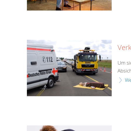
Verk
Um si
Absich
We