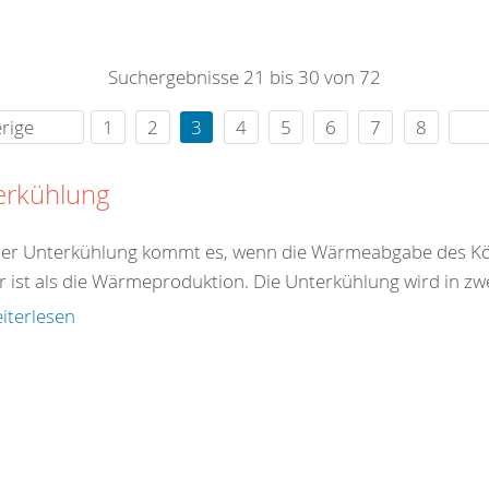
0
365
0
r Sie
Suchergebnisse 21 bis 30 von 72
rei
ie Uhr
rige
1
2
3
4
5
6
7
8
erkühlung
ner Unterkühlung kommt es, wenn die Wärmeabgabe des Kö
r ist als die Wärmeproduktion. Die Unterkühlung wird in zw
iterlesen