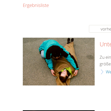
0800
Ergebnisliste
00
Infos fü
kostenf
rund um d
vorhe
Unt
Zu ei
größe
We