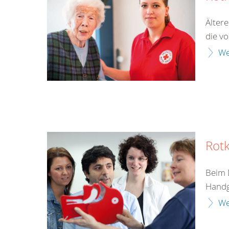
Älter
die v
We
Rotk
Beim 
Handgr
We