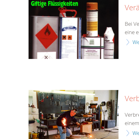
Ver
Bei V
eine 
We
Ver
Verbr
einem
We