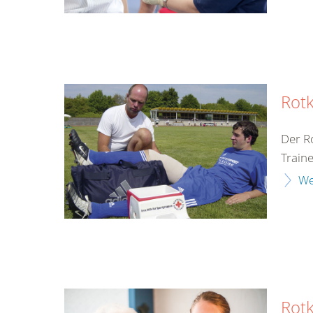
Rotk
Der R
Train
We
Rot