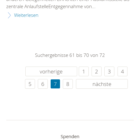
zentrale AnlaufstelleEntgegennahme von...
Weiterlesen
Suchergebnisse 61 bis 70 von 72
vorherige
1
2
3
4
5
6
7
8
nächste
Spenden