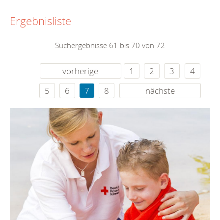
Ergebnisliste
Suchergebnisse 61 bis 70 von 72
vorherige
1
2
3
4
5
6
7
8
nächste