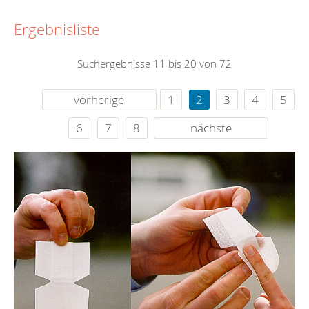
Ergebnisliste
Suchergebnisse 11 bis 20 von 72
vorherige
1
2
3
4
5
6
7
8
nächste