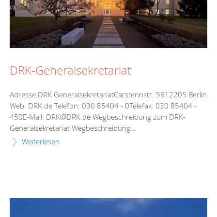
DRK-Generalsekretariat
Adresse:DRK GeneralsekretariatCarstennstr. 5812205 Berlin
Web: DRK.de Telefon: 030 85404 - 0Telefax: 030 85404 -
450E-Mail: DRK@DRK.de Wegbeschreibung zum DRK-
Generalsekretariat Wegbeschreibung...
Weiterlesen