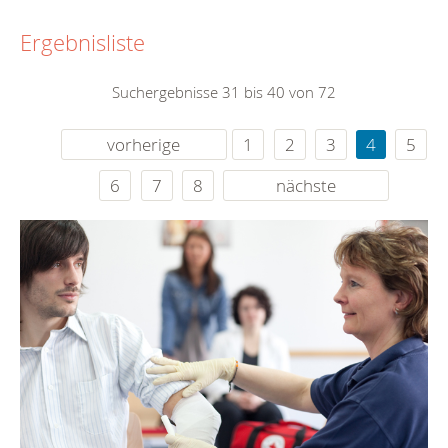
Ergebnisliste
Suchergebnisse 31 bis 40 von 72
vorherige
1
2
3
4
5
6
7
8
nächste