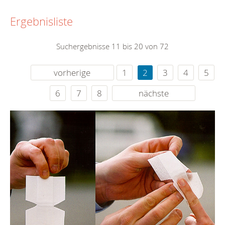
Ergebnisliste
Suchergebnisse 11 bis 20 von 72
vorherige
1
2
3
4
5
6
7
8
nächste