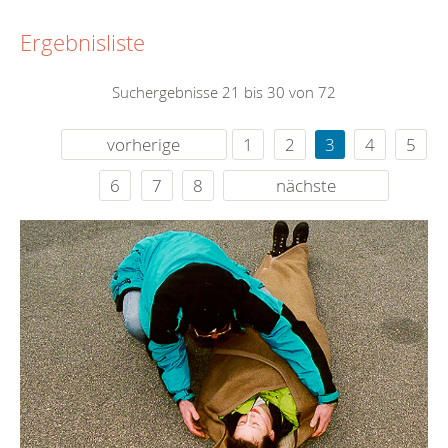
Ergebnisliste
Suchergebnisse 21 bis 30 von 72
vorherige
1
2
3
4
5
6
7
8
nächste