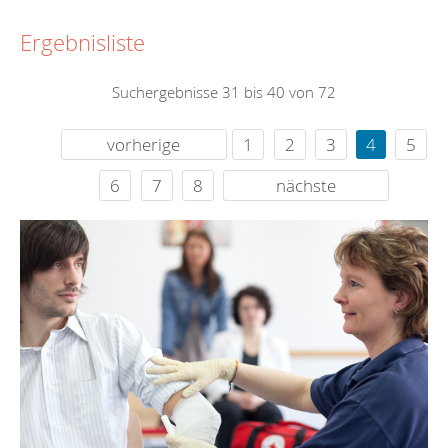
Ergebnisliste
Suchergebnisse 31 bis 40 von 72
vorherige
1
2
3
4
5
6
7
8
nächste