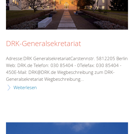
DRK-Generalsekretariat
Adresse:DRK GeneralsekretariatCarstennstr. 5812205 Berlin
Web: DRK.de Telefon: 030 85404 - 0Telefax: 030 85404 -
450E-Mail: DRK@DRK.de Wegbeschreibung zum DRK-
Generalsekretariat Wegbeschreibung...
Weiterlesen