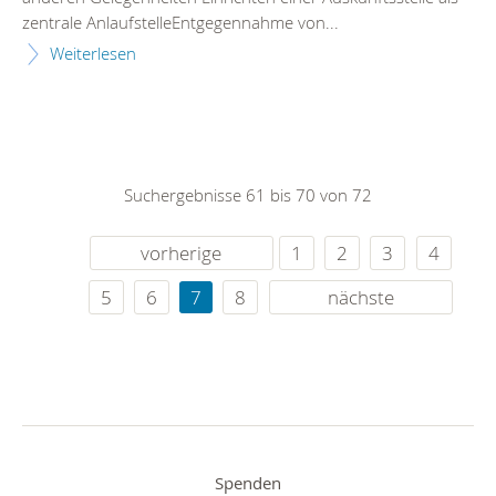
zentrale AnlaufstelleEntgegennahme von...
Weiterlesen
Suchergebnisse 61 bis 70 von 72
vorherige
1
2
3
4
5
6
7
8
nächste
Spenden