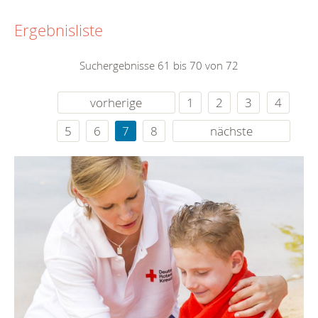
Ergebnisliste
Suchergebnisse 61 bis 70 von 72
vorherige
1
2
3
4
5
6
7
8
nächste