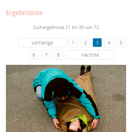
Ergebnisliste
Suchergebnisse 21 bis 30 von 72
vorherige
1
2
3
4
5
6
7
8
nächste