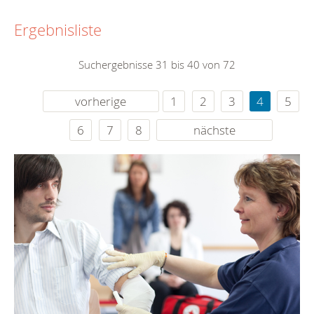
Ergebnisliste
Suchergebnisse 31 bis 40 von 72
vorherige
1
2
3
4
5
6
7
8
nächste