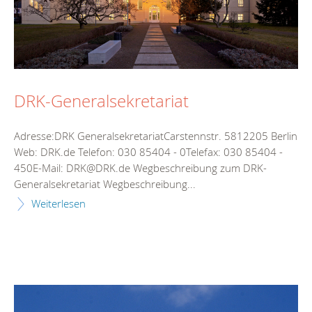
DRK-Generalsekretariat
Adresse:DRK GeneralsekretariatCarstennstr. 5812205 Berlin
Web: DRK.de Telefon: 030 85404 - 0Telefax: 030 85404 -
450E-Mail: DRK@DRK.de Wegbeschreibung zum DRK-
Generalsekretariat Wegbeschreibung...
Weiterlesen