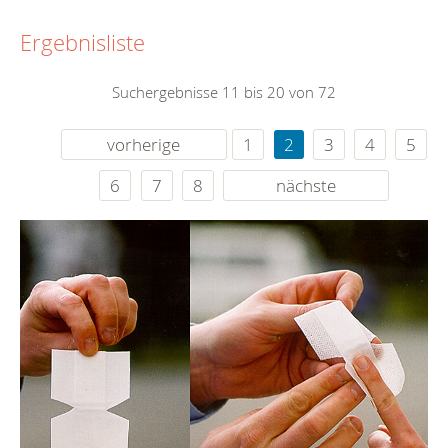
Ergebnisliste
Suchergebnisse 11 bis 20 von 72
vorherige
1
2
3
4
5
6
7
8
nächste